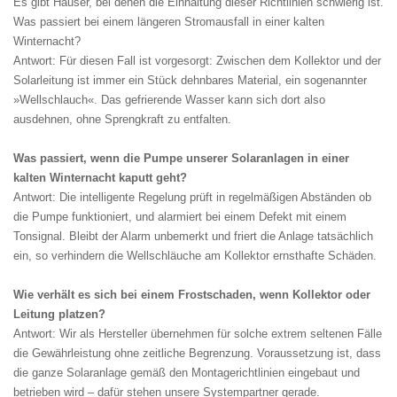
Es gibt Häuser, bei denen die Einhaltung dieser Richtlinien schwierig ist.
Was passiert bei einem längeren Stromausfall in einer kalten
Winternacht?
Antwort: Für diesen Fall ist vorgesorgt: Zwischen dem Kollektor und der
Solarleitung ist immer ein Stück dehnbares Material, ein sogenannter
»Wellschlauch«. Das gefrierende Wasser kann sich dort also
ausdehnen, ohne Sprengkraft zu entfalten.
Was passiert, wenn die Pumpe unserer Solaranlagen in einer
kalten Winternacht kaputt geht?
Antwort: Die intelligente Regelung prüft in regelmäßigen Abständen ob
die Pumpe funktioniert, und alarmiert bei einem Defekt mit einem
Tonsignal. Bleibt der Alarm unbemerkt und friert die Anlage tatsächlich
ein, so verhindern die Wellschläuche am Kollektor ernsthafte Schäden.
Wie verhält es sich bei einem Frostschaden, wenn Kollektor oder
Leitung platzen?
Antwort: Wir als Hersteller übernehmen für solche extrem seltenen Fälle
die Gewährleistung ohne zeitliche Begrenzung. Voraussetzung ist, dass
die ganze Solaranlage gemäß den Montagerichtlinien eingebaut und
betrieben wird – dafür stehen unsere Systempartner gerade.